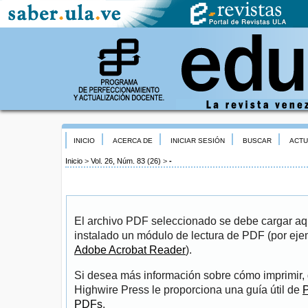
INICIO
ACERCA DE
INICIAR SESIÓN
BUSCAR
ACTU
Inicio
>
Vol. 26, Núm. 83 (26)
>
-
El archivo PDF seleccionado se debe cargar aqu
instalado un módulo de lectura de PDF (por eje
Adobe Acrobat Reader
).
Si desea más información sobre cómo imprimir, 
Highwire Press le proporciona una guía útil de
P
PDFs
.