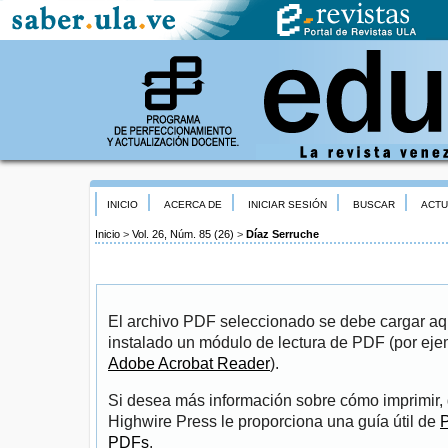
INICIO
ACERCA DE
INICIAR SESIÓN
BUSCAR
ACTU
Inicio
>
Vol. 26, Núm. 85 (26)
>
Díaz Serruche
El archivo PDF seleccionado se debe cargar aqu
instalado un módulo de lectura de PDF (por eje
Adobe Acrobat Reader
).
Si desea más información sobre cómo imprimir, 
Highwire Press le proporciona una guía útil de
P
PDFs
.