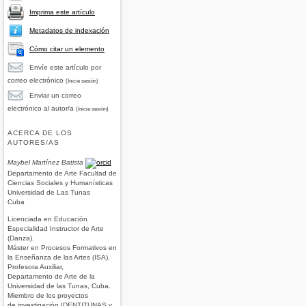
Imprima este artículo
Metadatos de indexación
Cómo citar un elemento
Envíe este artículo por
correo electrónico
(Inicie sesión)
Enviar un correo
electrónico al autor/a
(Inicie sesión)
ACERCA DE LOS
AUTORES/AS
Maybel Martínez Batista
Departamento de Arte Facultad de
Ciencias Sociales y Humanísticas
Universidad de Las Tunas
Cuba
Licenciada en Educación
Especialidad Instructor de Arte
(Danza).
Máster en Procesos Formativos en
la Enseñanza de las Artes (ISA).
Profesora Auxiliar,
Departamento de Arte de la
Universidad de las Tunas, Cuba.
Miembro de los proyectos
de investigación IDENTITUNAS y