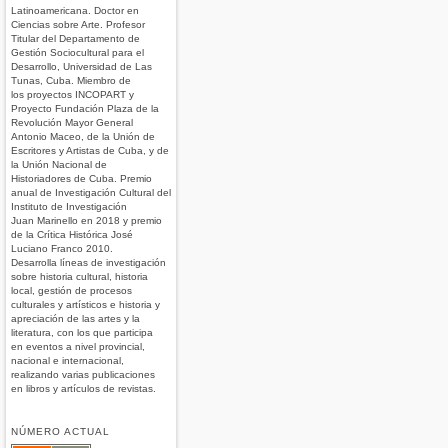
Latinoamericana. Doctor en
Ciencias sobre Arte. Profesor
Titular del Departamento de
Gestión Sociocultural para el
Desarrollo, Universidad de Las
Tunas, Cuba. Miembro de
los proyectos INCOPART y
Proyecto Fundación Plaza de la
Revolución Mayor General
Antonio Maceo, de la Unión de
Escritores y Artistas de Cuba, y de
la Unión Nacional de
Historiadores de Cuba. Premio
anual de Investigación Cultural del
Instituto de Investigación
Juan Marinello en 2018 y premio
de la Crítica Histórica José
Luciano Franco 2010.
Desarrolla líneas de investigación
sobre historia cultural, historia
local, gestión de procesos
culturales y artísticos e historia y
apreciación de las artes y la
literatura, con los que participa
en eventos a nivel provincial,
nacional e internacional,
realizando varias publicaciones
en libros y artículos de revistas.
NÚMERO ACTUAL