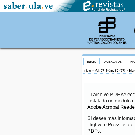
INICIO
ACERCA DE
INI
Inicio
>
Vol. 27, Núm. 87 (27)
>
Mar
El archivo PDF selecc
instalado un módulo d
Adobe Acrobat Reade
Si desea más informac
Highwire Press le pro
PDFs
.