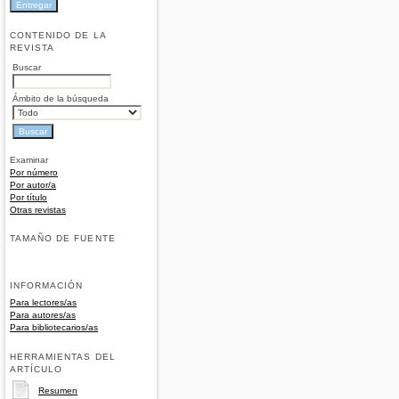
CONTENIDO DE LA
REVISTA
Buscar
Ámbito de la búsqueda
Examinar
Por número
Por autor/a
Por título
Otras revistas
TAMAÑO DE FUENTE
INFORMACIÓN
Para lectores/as
Para autores/as
Para bibliotecarios/as
HERRAMIENTAS DEL
ARTÍCULO
Resumen