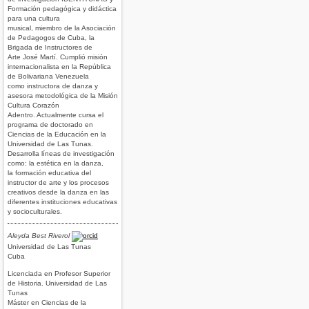
Formación pedagógica y didáctica
para una cultura
musical, miembro de la Asociación
de Pedagogos de Cuba, la
Brigada de Instructores de
Arte José Martí. Cumplió misión
internacionalista en la República
de Bolivariana Venezuela
como instructora de danza y
asesora metodológica de la Misión
Cultura Corazón
Adentro. Actualmente cursa el
programa de doctorado en
Ciencias de la Educación en la
Universidad de Las Tunas.
Desarrolla líneas de investigación
como: la estética en la danza,
la formación educativa del
instructor de arte y los procesos
creativos desde la danza en las
diferentes instituciones educativas
y socioculturales.
Aleyda Best Riverol
Universidad de Las Tunas
Cuba
Licenciada en Profesor Superior
de Historia. Universidad de Las
Tunas
Máster en Ciencias de la