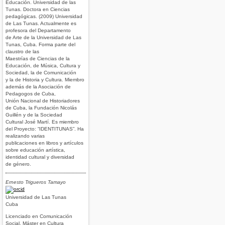
Educación. Universidad de las
Tunas. Doctora en Ciencias
pedagógicas. (2009) Universidad
de Las Tunas. Actualmente es
profesora del Departamento
de Arte de la Universidad de Las
Tunas, Cuba. Forma parte del
claustro de las
Maestrías de Ciencias de la
Educación, de Música, Cultura y
Sociedad, la de Comunicación
y la de Historia y Cultura. Miembro
además de la Asociación de
Pedagogos de Cuba,
Unión Nacional de Historiadores
de Cuba, la Fundación Nicolás
Guillén y de la Sociedad
Cultural José Martí. Es miembro
del Proyecto: “IDENTITUNAS”. Ha
realizando varias
publicaciones en libros y artículos
sobre educación artística,
identidad cultural y diversidad
de género.
Ernesto Trigueros Tamayo
Universidad de Las Tunas
Cuba
Licenciado en Comunicación
Social. Máster en Cultura