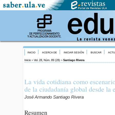
INICIO
ACERCA DE
INICIAR SESIÓN
BUSCAR
ACTU
Inicio
>
Vol. 28, Núm. 89 (28)
>
Santiago Rivera
La vida cotidiana como escenario
de la ciudadanía global desde la
José Armando Santiago Rivera
Resumen