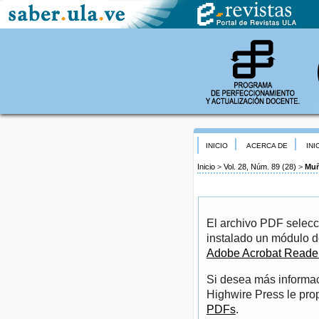
INICIO
ACERCA DE
INI
Inicio
>
Vol. 28, Núm. 89 (28)
>
Muñ
El archivo PDF selecc
instalado un módulo d
Adobe Acrobat Reade
Si desea más informac
Highwire Press le pro
PDFs
.