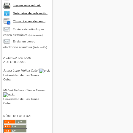
Imprima este artículo
Metadatos de indexación
Cómo citar un elemento
Envíe este artículo por
correo electrónico
(Inicie sesión)
Enviar un correo
electrónico al autor/a
(Inicie sesión)
ACERCA DE LOS
AUTORES/AS
Juana Lupe Muñoz Callol
Universidad de Las Tunas
Cuba
Mildred Rebeca Blanco Gómez
Universidad de Las Tunas
Cuba
NÚMERO ACTUAL