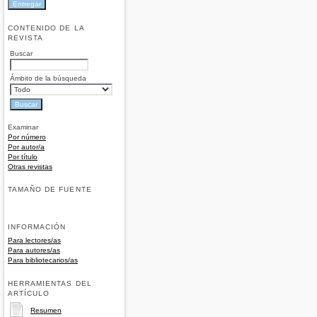
CONTENIDO DE LA
REVISTA
Buscar
Ámbito de la búsqueda
Examinar
Por número
Por autor/a
Por título
Otras revistas
TAMAÑO DE FUENTE
INFORMACIÓN
Para lectores/as
Para autores/as
Para bibliotecarios/as
HERRAMIENTAS DEL
ARTÍCULO
Resumen