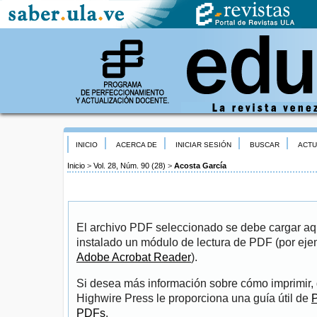
INICIO
ACERCA DE
INICIAR SESIÓN
BUSCAR
ACTU
Inicio
>
Vol. 28, Núm. 90 (28)
>
Acosta García
El archivo PDF seleccionado se debe cargar aqu
instalado un módulo de lectura de PDF (por eje
Adobe Acrobat Reader
).
Si desea más información sobre cómo imprimir, 
Highwire Press le proporciona una guía útil de
P
PDFs
.