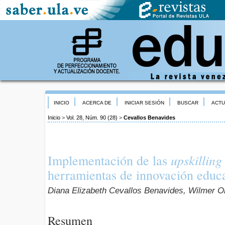
INICIO
ACERCA DE
INICIAR SESIÓN
BUSCAR
ACTU
Inicio
>
Vol. 28, Núm. 90 (28)
>
Cevallos Benavides
upskilling
Implementación de las
herramientas de innovación educa
Diana Elizabeth Cevallos Benavides, Wilmer 
Resumen