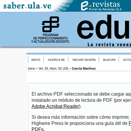
INICIO
ACERCA DE
INICIAR SESIÓN
BUSCAR
ACTU
Inicio
>
Vol. 29, Núm. 92 (29)
>
García Martínez
El archivo PDF seleccionado se debe cargar aqu
instalado un módulo de lectura de PDF (por eje
Adobe Acrobat Reader
).
Si desea más información sobre cómo imprimir, 
Highwire Press le proporciona una guía útil de
P
PDFs
.