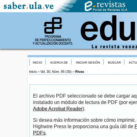
INICIO
ACERCA DE
INICIAR SESIÓN
BUSCAR
ACTU
Inicio
>
Vol. 30, Núm. 95 (30)
>
Rivas
El archivo PDF seleccionado se debe cargar aqu
instalado un módulo de lectura de PDF (por eje
Adobe Acrobat Reader
).
Si desea más información sobre cómo imprimir, 
Highwire Press le proporciona una guía útil de
P
PDFs
.