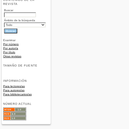
REVISTA
Buscar
Ámbito de la búsqueda
Examinar
Por número
Por autor/a
Por título
Otras revistas
TAMAÑO DE FUENTE
INFORMACIÓN
Para lectores/as
Para autores/as
Para bibliotecarios/as
NÚMERO ACTUAL