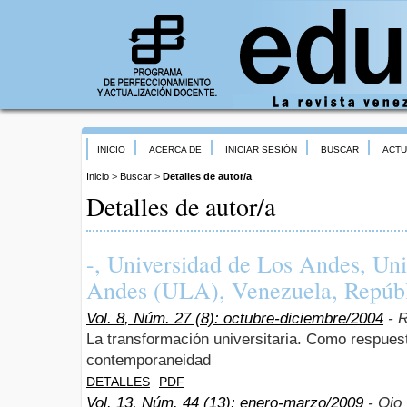
INICIO
ACERCA DE
INICIAR SESIÓN
BUSCAR
ACTU
Inicio
>
Buscar
>
Detalles de autor/a
Detalles de autor/a
-, Universidad de Los Andes, Un
Andes (ULA), Venezuela, Repúbl
Vol. 8, Núm. 27 (8): octubre-diciembre/2004
- 
La transformación universitaria. Como respues
contemporaneidad
DETALLES
PDF
Vol. 13, Núm. 44 (13): enero-marzo/2009
- Ojo 