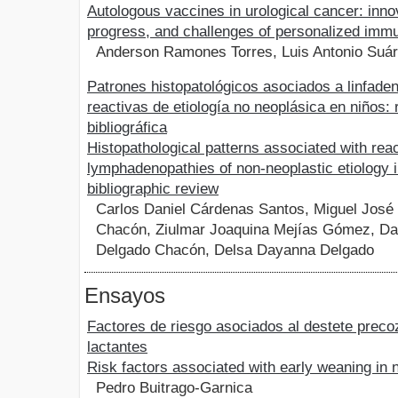
Autologous vaccines in urological cancer: inno
progress, and challenges of personalized imm
Anderson Ramones Torres, Luis Antonio Suá
Patrones histopatológicos asociados a linfade
reactivas de etiología no neoplásica en niños: 
bibliográfica
Histopathological patterns associated with rea
lymphadenopathies of non-neoplastic etiology i
bibliographic review
Carlos Daniel Cárdenas Santos, Miguel José
Chacón, Ziulmar Joaquina Mejías Gómez, Da
Delgado Chacón, Delsa Dayanna Delgado
Ensayos
Factores de riesgo asociados al destete prec
lactantes
Risk factors associated with early weaning in 
Pedro Buitrago-Garnica