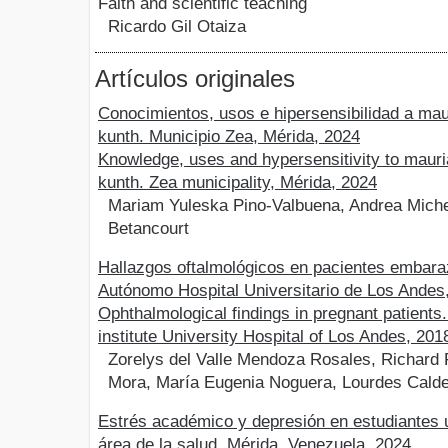
Faith and scientific teaching
Ricardo Gil Otaiza
Artículos originales
Conocimientos, usos e hipersensibilidad a mau
kunth. Municipio Zea, Mérida, 2024
Knowledge, uses and hypersensitivity to mauri
kunth. Zea municipality, Mérida, 2024
Mariam Yuleska Pino-Valbuena, Andrea Miche
Betancourt
Hallazgos oftalmológicos en pacientes embaraz
Autónomo Hospital Universitario de Los Andes
Ophthalmological findings in pregnant patient
institute University Hospital of Los Andes, 20
Zorelys del Valle Mendoza Rosales, Richard 
Mora, María Eugenia Noguera, Lourdes Cald
Estrés académico y depresión en estudiantes u
área de la salud, Mérida, Venezuela, 2024