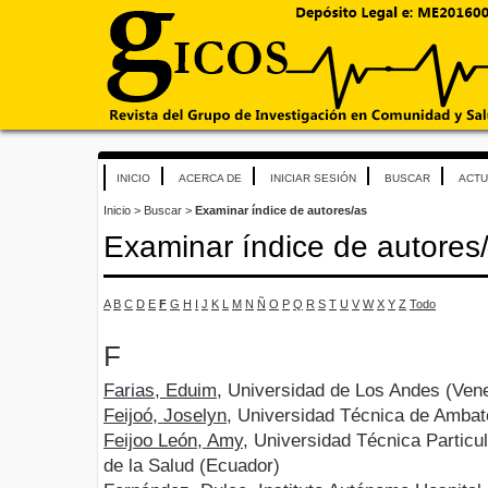
INICIO
ACERCA DE
INICIAR SESIÓN
BUSCAR
ACTU
Inicio
>
Buscar
>
Examinar índice de autores/as
Examinar índice de autores
A
B
C
D
E
F
G
H
I
J
K
L
M
N
Ñ
O
P
Q
R
S
T
U
V
W
X
Y
Z
Todo
F
Farias, Eduim
, Universidad de Los Andes (Vene
Feijoó, Joselyn
, Universidad Técnica de Ambat
Feijoo León, Amy
, Universidad Técnica Particu
de la Salud (Ecuador)