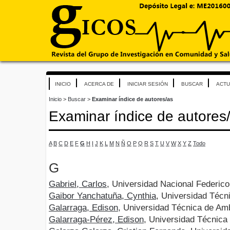
INICIO
ACERCA DE
INICIAR SESIÓN
BUSCAR
ACTU
Inicio
>
Buscar
>
Examinar índice de autores/as
Examinar índice de autores
A
B
C
D
E
F
G
H
I
J
K
L
M
N
Ñ
O
P
Q
R
S
T
U
V
W
X
Y
Z
Todo
G
Gabriel, Carlos
, Universidad Nacional Federico 
Gaibor Yanchatuña, Cynthia
, Universidad Técn
Galarraga, Edison
, Universidad Técnica de Am
Galarraga-Pérez, Edison
, Universidad Técnica