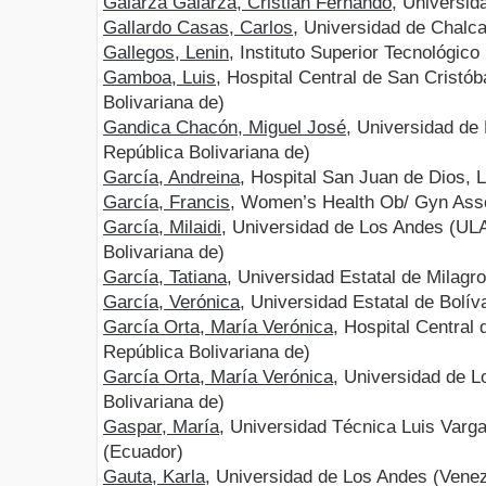
Galarza Galarza, Cristian Fernando
, Universi
Gallardo Casas, Carlos
, Universidad de Chalc
Gallegos, Lenin
, Instituto Superior Tecnológico
Gamboa, Luis
, Hospital Central de San Cristó
Bolivariana de)
Gandica Chacón, Miguel José
, Universidad de
República Bolivariana de)
García, Andreina
, Hospital San Juan de Dios, 
García, Francis
, Women’s Health Ob/ Gyn Asso
García, Milaidi
, Universidad de Los Andes (UL
Bolivariana de)
García, Tatiana
, Universidad Estatal de Milag
García, Verónica
, Universidad Estatal de Bolí
García Orta, María Verónica
, Hospital Central
República Bolivariana de)
García Orta, María Verónica
, Universidad de 
Bolivariana de)
Gaspar, María
, Universidad Técnica Luis Varg
(Ecuador)
Gauta, Karla
, Universidad de Los Andes (Venez