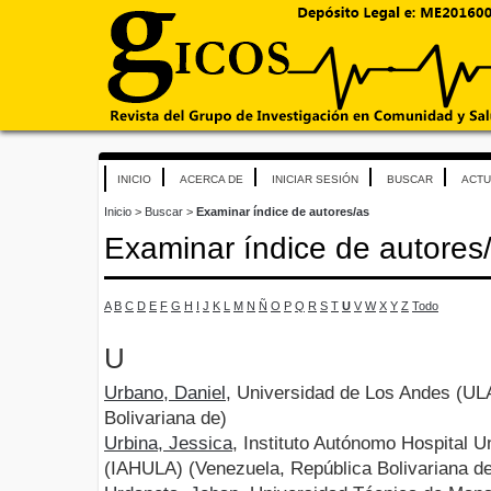
INICIO
ACERCA DE
INICIAR SESIÓN
BUSCAR
ACTU
Inicio
>
Buscar
>
Examinar índice de autores/as
Examinar índice de autores
A
B
C
D
E
F
G
H
I
J
K
L
M
N
Ñ
O
P
Q
R
S
T
U
V
W
X
Y
Z
Todo
U
Urbano, Daniel
, Universidad de Los Andes (UL
Bolivariana de)
Urbina, Jessica
, Instituto Autónomo Hospital 
(IAHULA) (Venezuela, República Bolivariana d