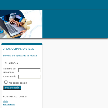
OPEN JOURNAL SYSTEMS
Servicio de ayuda de la revista
USUARIO/A
Nombre de
usuario/a
Contraseña
No cerrar sesión
NOTIFICACIONES
Vista
Suscribirse