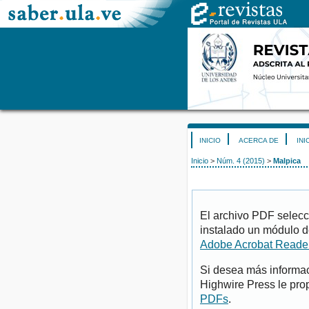
INICIO
ACERCA DE
INI
Inicio
>
Núm. 4 (2015)
>
Malpica
El archivo PDF selecc
instalado un módulo d
Adobe Acrobat Reade
Si desea más informac
Highwire Press le pro
PDFs
.