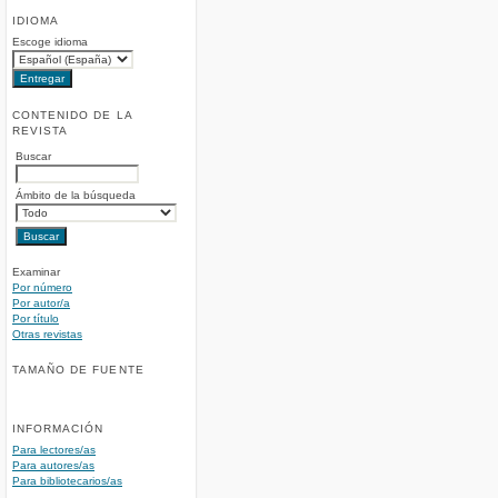
IDIOMA
Escoge idioma
CONTENIDO DE LA
REVISTA
Buscar
Ámbito de la búsqueda
Examinar
Por número
Por autor/a
Por título
Otras revistas
TAMAÑO DE FUENTE
INFORMACIÓN
Para lectores/as
Para autores/as
Para bibliotecarios/as