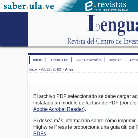
INICIO
ACERCA DE
INICIAR SESIÓN
BUSCAR
ACTU
Inicio
>
Vol. 22 (2018)
>
Arias
El archivo PDF seleccionado se debe cargar aqu
instalado un módulo de lectura de PDF (por eje
Adobe Acrobat Reader
).
Si desea más información sobre cómo imprimir, 
Highwire Press le proporciona una guía útil de
P
PDFs
.