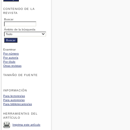
CONTENIDO DE LA
REVISTA
Buscar
Ámbito de la búsqueda
Examinar
Por número
Por autor/a
Por título
Otras revistas
TAMAÑO DE FUENTE
INFORMACIÓN
Para lectores/as
Para autores/as
Para bibliotecarios/as
HERRAMIENTAS DEL
ARTÍCULO
Imprima este artículo