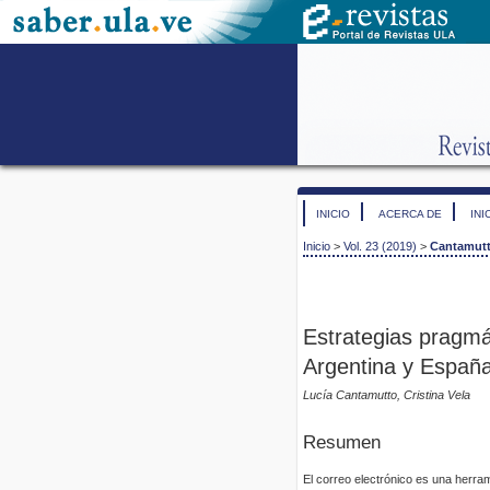
INICIO
ACERCA DE
INI
Inicio
>
Vol. 23 (2019)
>
Cantamut
Estrategias pragmá
Argentina y Españ
Lucía Cantamutto, Cristina Vela
Resumen
El correo electrónico es una herram