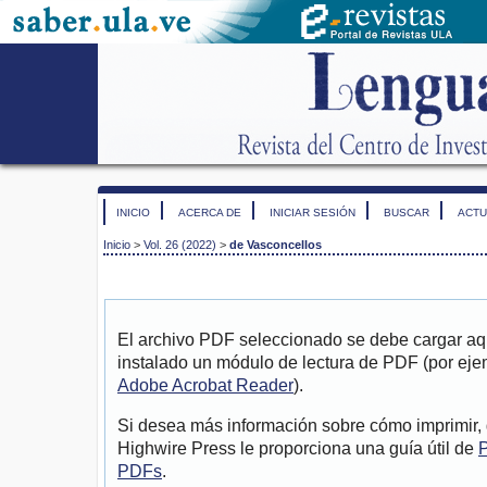
INICIO
ACERCA DE
INICIAR SESIÓN
BUSCAR
ACTU
Inicio
>
Vol. 26 (2022)
>
de Vasconcellos
El archivo PDF seleccionado se debe cargar aqu
instalado un módulo de lectura de PDF (por eje
Adobe Acrobat Reader
).
Si desea más información sobre cómo imprimir, 
Highwire Press le proporciona una guía útil de
P
PDFs
.