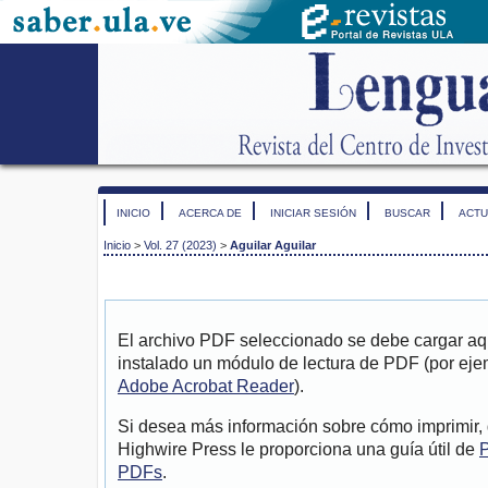
INICIO
ACERCA DE
INICIAR SESIÓN
BUSCAR
ACTU
Inicio
>
Vol. 27 (2023)
>
Aguilar Aguilar
El archivo PDF seleccionado se debe cargar aqu
instalado un módulo de lectura de PDF (por eje
Adobe Acrobat Reader
).
Si desea más información sobre cómo imprimir, 
Highwire Press le proporciona una guía útil de
P
PDFs
.