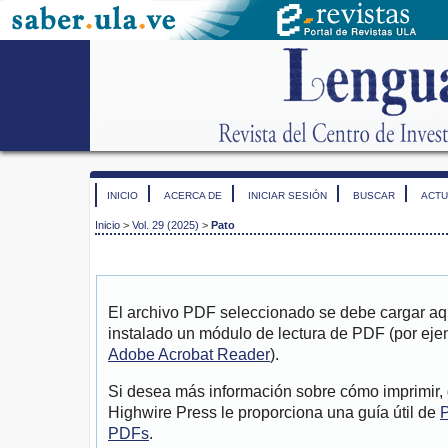
INICIO
ACERCA DE
INICIAR SESIÓN
BUSCAR
ACTU
Inicio
>
Vol. 29 (2025)
>
Pato
El archivo PDF seleccionado se debe cargar aqu
instalado un módulo de lectura de PDF (por eje
Adobe Acrobat Reader
).
Si desea más información sobre cómo imprimir, 
Highwire Press le proporciona una guía útil de
P
PDFs
.