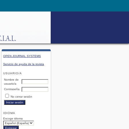
OPEN JOURNAL SYSTEMS
Servicio de ayuda de la revista
USUARIO/A
Nombre de
usuario/a
Contraseña
No cerrar sesión
IDIOMA
Escoge idioma