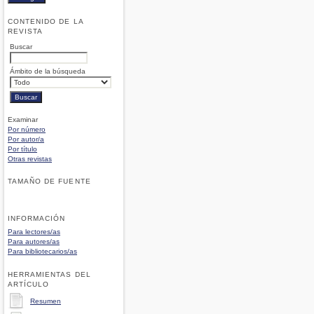
CONTENIDO DE LA
REVISTA
Buscar
Ámbito de la búsqueda
Examinar
Por número
Por autor/a
Por título
Otras revistas
TAMAÑO DE FUENTE
INFORMACIÓN
Para lectores/as
Para autores/as
Para bibliotecarios/as
HERRAMIENTAS DEL
ARTÍCULO
Resumen