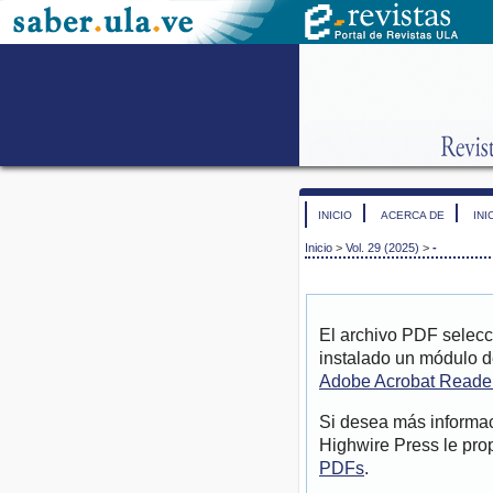
INICIO
ACERCA DE
INI
Inicio
>
Vol. 29 (2025)
>
-
El archivo PDF selecc
instalado un módulo d
Adobe Acrobat Reade
Si desea más informac
Highwire Press le pro
PDFs
.