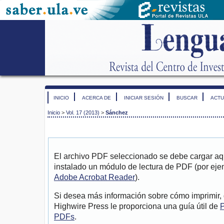
INICIO
ACERCA DE
INICIAR SESIÓN
BUSCAR
ACTU
Inicio
>
Vol. 17 (2013)
>
Sánchez
El archivo PDF seleccionado se debe cargar aqu
instalado un módulo de lectura de PDF (por eje
Adobe Acrobat Reader
).
Si desea más información sobre cómo imprimir, 
Highwire Press le proporciona una guía útil de
P
PDFs
.