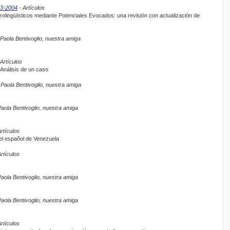
03-2004
- Artículos
urolingüísticos mediante Potenciales Evocados: una revisión con actualización de
Paola Bentivoglio, nuestra amiga
Artículos
 Análisis de un caso
 Paola Bentivoglio, nuestra amiga
aola Bentivoglio, nuestra amiga
rtículos
el español de Venezuela
rtículos
aola Bentivoglio, nuestra amiga
aola Bentivoglio, nuestra amiga
rtículos