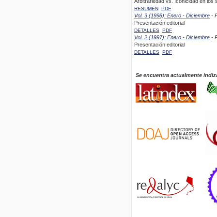
Arbitrariedad vs. Iconicidad en lo
RESUMEN
PDF
Vol. 3 (1998): Enero - Diciembre
- P
Presentación editorial
DETALLES
PDF
Vol. 2 (1997): Enero - Diciembre
- P
Presentación editorial
DETALLES
PDF
Se encuentra actualmente indiz