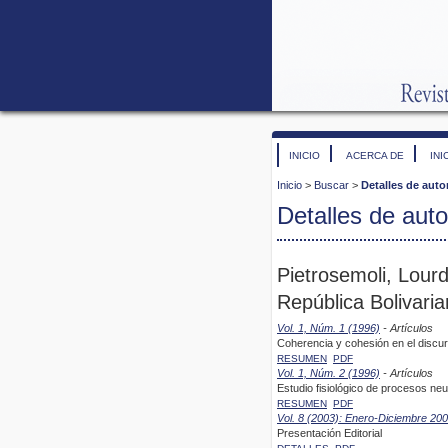
INICIO
ACERCA DE
INI
Inicio
>
Buscar
>
Detalles de auto
Detalles de auto
Pietrosemoli, Lour
República Bolivari
Vol. 1, Núm. 1 (1996)
- Artículos
Coherencia y cohesión en el discur
RESUMEN
PDF
Vol. 1, Núm. 2 (1996)
- Artículos
Estudio fisiológico de procesos ne
RESUMEN
PDF
Vol. 8 (2003): Enero-Diciembre 20
Presentación Editorial