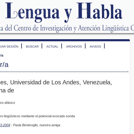
CIAR SESIÓN
BUSCAR
ACTUAL
ARCHIVOS
AVISOS
r/a
r/a
des, Universidad de Los Andes, Venezuela,
ana de
so afásico
uro-lingüísticos mediante el potencial evocado sonda
03-2004
- Paola Bentivoglio, nuestra amiga