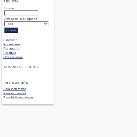
REVISTA
Buscar
Ámbito de la búsqueda
Examinar
Por número
Por autor/a
Por título
Otras revistas
TAMAÑO DE FUENTE
INFORMACIÓN
Para lectores/as
Para autores/as
Para bibliotecarios/as