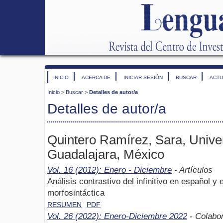
INICIO
ACERCA DE
INICIAR SESIÓN
BUSCAR
ACTU
Inicio
>
Buscar
>
Detalles de autor/a
Detalles de autor/a
Quintero Ramírez, Sara, Unive
Guadalajara, México
Vol. 16 (2012): Enero - Diciembre
- Artículos
Análisis contrastivo del infinitivo en español 
morfosintáctica
RESUMEN
PDF
Vol. 26 (2022): Enero-Diciembre 2022
- Colabo