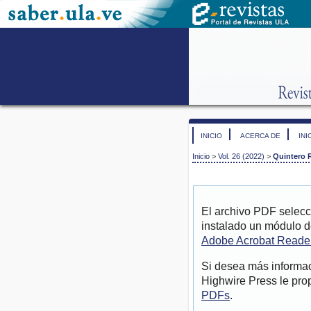
INICIO
ACERCA DE
INI
Inicio
>
Vol. 26 (2022)
>
Quintero 
El archivo PDF selecc
instalado un módulo d
Adobe Acrobat Reade
Si desea más informac
Highwire Press le pro
PDFs
.