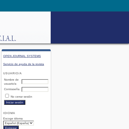
OPEN JOURNAL SYSTEMS
Servicio de ayuda de la revista
USUARIO/A
Nombre de
usuario/a
Contraseña
No cerrar sesión
IDIOMA
Escoge idioma