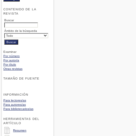
CONTENIDO DE LA
REVISTA
Buscar
Ámbito de la búsqueda
Examinar
Por número
Por autor/a
Por título
Otras revistas
TAMAÑO DE FUENTE
INFORMACIÓN
Para lectores/as
Para autores/as
Para bibliotecarios/as
HERRAMIENTAS DEL
ARTÍCULO
Resumen