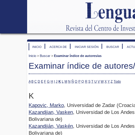
INICIO
ACERCA DE
INICIAR SESIÓN
BUSCAR
ACTU
Inicio
>
Buscar
>
Examinar índice de autores/as
Examinar índice de autores
A
B
C
D
E
F
G
H
I
J
K
L
M
N
Ñ
O
P
Q
R
S
T
U
V
W
X
Y
Z
Todo
K
Kapovic, Marko
, Universidad de Zadar (Croaci
Kazandjian, Vasken
, Universidad de Los Andes
Bolivariana de)
Kazandjián, Vaskén
, Universidad de Los Andes
Bolivariana de)