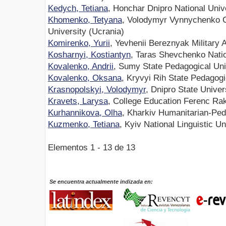
Kedych, Tetiana
, Honchar Dnipro National Univ
Khomenko, Tetyana
, Volodymyr Vynnychenko C
University (Ucrania)
Komirenko, Yurii
, Yevhenii Bereznyak Military
Kosharnyi, Kostiantyn
, Taras Shevchenko Natio
Kovalenko, Andrii
, Sumy State Pedagogical Uni
Kovalenko, Oksana
, Kryvyi Rih State Pedagogi
Krasnopolskyi, Volodymyr
, Dnipro State Univers
Kravets, Larysa
, College Education Ferenc Rak
Kurhannikova, Olha
, Kharkiv Humanitarian-Pe
Kuzmenko, Tetiana
, Kyiv National Linguistic Un
Elementos 1 - 13 de 13
Se encuentra actualmente indizada en: