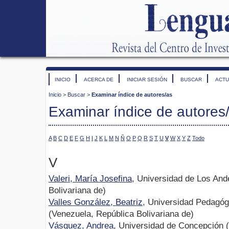
INICIO
ACERCA DE
INICIAR SESIÓN
BUSCAR
ACTU
Inicio
>
Buscar
>
Examinar índice de autores/as
Examinar índice de autores
A
B
C
D
E
F
G
H
I
J
K
L
M
N
Ñ
O
P
Q
R
S
T
U
V
W
X
Y
Z
Todo
V
Valeri, María Josefina
, Universidad de Los And
Bolivariana de)
Valles González, Beatriz
, Universidad Pedagóg
(Venezuela, República Bolivariana de)
Vásquez, Andrea
, Universidad de Concepción (