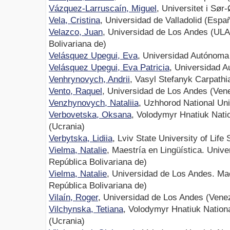
Vázquez-Larruscaín, Miguel
, Universitet i Sø
Vela, Cristina
, Universidad de Valladolid (Espa
Velazco, Juan
, Universidad de Los Andes (ULA
Bolivariana de)
Velásquez Upegui, Eva
, Universidad Autónoma
Velásquez Upegui, Eva Patricia
, Universidad 
Venhrynovych, Andrii
, Vasyl Stefanyk Carpathi
Vento, Raquel
, Universidad de Los Andes (Vene
Venzhynovych, Nataliia
, Uzhhorod National Uni
Verbovetska, Oksana
, Volodymyr Hnatiuk Nati
(Ucrania)
Verbytska, Lidiia
, Lviv State University of Life
Vielma, Natalie
, Maestría en Lingüística. Univ
República Bolivariana de)
Vielma, Natalie
, Universidad de Los Andes. Mae
República Bolivariana de)
Vilaín, Roger
, Universidad de Los Andes (Venez
Vilchynska, Tetiana
, Volodymyr Hnatiuk Nation
(Ucrania)