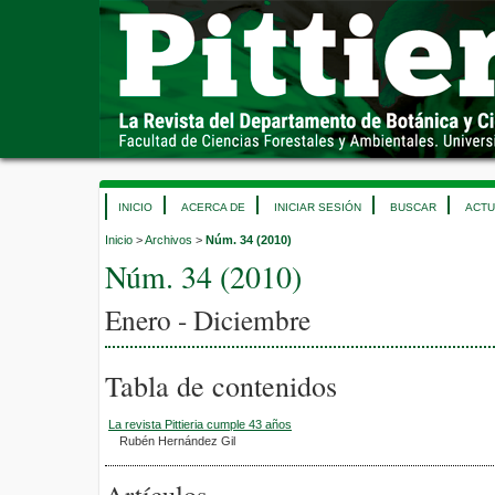
INICIO
ACERCA DE
INICIAR SESIÓN
BUSCAR
ACTU
Inicio
>
Archivos
>
Núm. 34 (2010)
Núm. 34 (2010)
Enero - Diciembre
Tabla de contenidos
La revista Pittieria cumple 43 años
Rubén Hernández Gil
Artículos