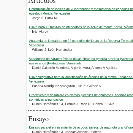
Determinación de indices de vulnerabilidad y mesomorfia en especies de
eusebio (Mérida, Venezuela)
Jorge S. Parra M.
Clave para 15 familias de pteridofitos de la selva de monte Zerpa, Mérid
Iván Akirov
Anatomía de la madera en 24 especies de lianas de la Reserva Forestal 
Venezuela
Williams J. León Hernández
Variabilidad de características de las fibras de gmelina arborea (Verbe
nueve años (Portuguesa, Venezuela)
Daniel Calderón Mendoza, Argenis Mora, Antonio V Aguilera
Clave vegetativa para la identificación de árboles de la familia Fabaceae
Venezuela
Susana Rodríguez Aranguren, Luis E. Gámez A.
Crecimiento y desarrollo en plantas juveniles de apamate (Tabebuia rose
sometidas a inundación
Rubén Hernández Gil, Fermin J. Rada R., Renzo E. Silva
Ensayo
Ensayo para el enraizamiento de acodos aéreos de magnolia grandiflora
Rubén Hernández Gil, Jhonata Almeida Puentes