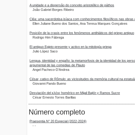
A unidade e a dispersão do conceito aristotélico de páthos
Joåo Gabriel Borges Ribeiro
Cléa: uma sacerdotisa isíaca com conhecimentos filosóficos nas obras 
Ellen Juliane Bueno dos Santos, Ana Teresa Marques Gonçalves
Posición de la crasis entre los fenómenos antihiáticos del griego antiguo
Rodrigo Him Fábrega
El antiguo Egipto presente y activo en la mitología griega
Julio López Saco
Lengua, identidad y engaño: la metamorfosis de la identidad de los per
argumental de las comedias de Plauto
Angel Pacheco-D’Andrea
César, cativo de Rômulo: as vicissitudes da memória cultural na estatuá
Giovanni Pando Bueno
Desviación del κλέος homérico en Mijail Bajtín y Ramos Sucre
César Ernesto Torres Barillas
Número completo
Praesentia N° 20 Especial (2022-2024)
- -