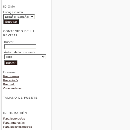
IDIOMA
Escoge idioma
CONTENIDO DE LA
REVISTA
Buscar
Ámbito de la búsqueda
Examinar
Por número
Por autor/a
Por título
Otras revistas
TAMAÑO DE FUENTE
INFORMACIÓN
Para lectores/as
Para autores/as
Para bibliotecarios/as