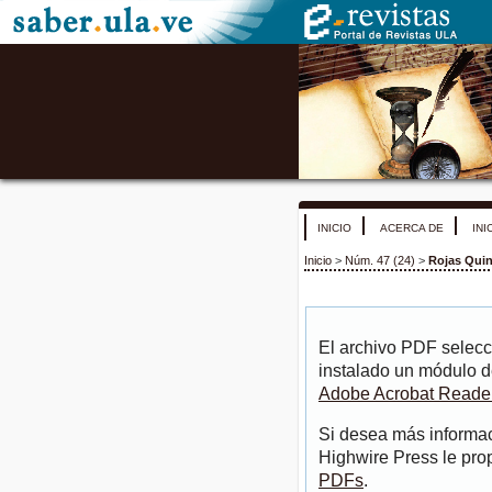
INICIO
ACERCA DE
INI
Inicio
>
Núm. 47 (24)
>
Rojas Quin
El archivo PDF selecc
instalado un módulo d
Adobe Acrobat Reade
Si desea más informac
Highwire Press le pro
PDFs
.