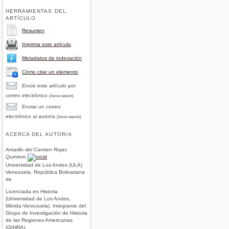
HERRAMIENTAS DEL
ARTÍCULO
Resumen
Imprima este artículo
Metadatos de indexación
Cómo citar un elemento
Envíe este artículo por
correo electrónico
(Inicie sesión)
Enviar un correo
electrónico al autor/a
(Inicie sesión)
ACERCA DEL AUTOR/A
Amarilis del Carmen Rojas
Quintero
Universidad de Los Andes (ULA)
Venezuela, República Bolivariana
de
Licenciada en Historia
(Universidad de Los Andes,
Mérida-Venezuela). Integrante del
Grupo de Investigación de Historia
de las Regiones Americanas
(GIHRA).