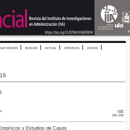
CIAR SESIÓN
BUSCAR
ACTUAL
ARCHIVOS
AVISOS
015
s
os
PDF
265-268
 Empíricos y Estudios de Casos