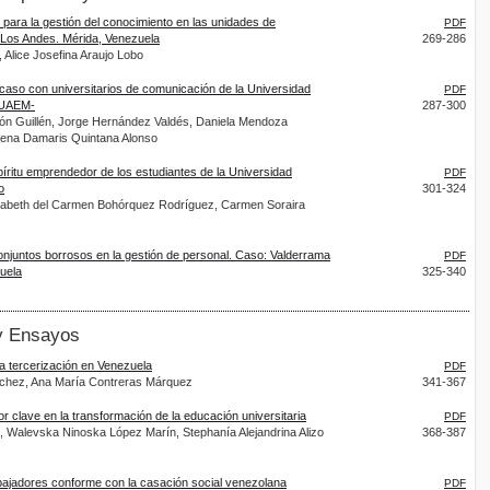
para la gestión del conocimiento en las unidades de
PDF
e Los Andes. Mérida, Venezuela
269-286
 Alice Josefina Araujo Lobo
 caso con universitarios de comunicación de la Universidad
PDF
–UAEM-
287-300
eón Guillén, Jorge Hernández Valdés, Daniela Mendoza
Lorena Damaris Quintana Alonso
píritu emprendedor de los estudiantes de la Universidad
PDF
o
301-324
lizabeth del Carmen Bohórquez Rodríguez, Carmen Soraira
conjuntos borrosos en la gestión de personal. Caso: Valderrama
PDF
zuela
325-340
 y Ensayos
la tercerización en Venezuela
PDF
nchez, Ana María Contreras Márquez
341-367
 clave en la transformación de la educación universitaria
PDF
o, Walevska Ninoska López Marín, Stephanía Alejandrina Alizo
368-387
rabajadores conforme con la casación social venezolana
PDF