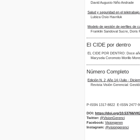
David Augusto Niño Andrade
Salud y seguridad en el teletrabajo
Lubiza Osio Havriluk
Modelo de gestión de perfiles de 
Franklin Sandoval Sucre, Doris 
El CIDE por dentro
EL CIDE POR DENTRO: Doce años en
Marysela Coromoto Morillo Mor
Número Completo
Edición N. 2, Año 14 (Julio - Dicie
Revista Visión Gerencial: Gesti
P-ISSN 1317-8822 E-ISSN 2477-
DOI:
https://doi.org/10.53766/V
Twitter:
@VisionGerenci
Facebook:
Visiongeren
Instagram:
@visiongerenci