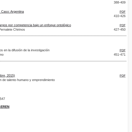
388-409
. Caso: Argentina
PDF
410-426
cargos por competencia bajo un enfoque ontológico
PDF
Pernalete Chirinos
427-450
 la difusión de la investigación
PDF
eno
451-471
mbre, 2015)
PDF
ón de talento humano y emprendimiento
9547
IGEREN