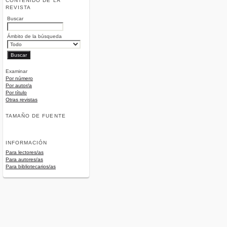
CONTENIDO DE LA
REVISTA
Buscar
Ámbito de la búsqueda
Examinar
Por número
Por autor/a
Por título
Otras revistas
TAMAÑO DE FUENTE
INFORMACIÓN
Para lectores/as
Para autores/as
Para bibliotecarios/as