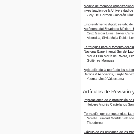
Modelo de memoria organizacional 
investigación de la Universidad d
Zioly Del Carmen Calderón Díaz,
Emprendimiento digital: estudio de
Autónoma del Estado de México 
Cruz García Lirios, Javier Carr
Alboreida, Silvia Mejía Rubio, 
Estrategias para el fomento del es
Nacional Experimental Sur del Lag
María Elisa Marín de Rivera, E
Gutiérrez Márquez
Aplicación de la teoría de los sub
Barrios & Asociados, Trujillo Vene
Yosman José Valderrama
Artículos de Revisión
Implicaciones de la prohibición de 
Heiberg Andrés Castellanos Sá
Formación por competencias: factor
Morelia Trinidad Montilla Salced
Theodorou
Cálculo de las utilidades de los t