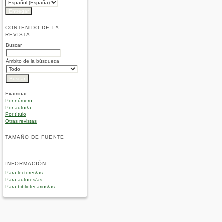
CONTENIDO DE LA
REVISTA
Buscar
Ámbito de la búsqueda
Examinar
Por número
Por autor/a
Por título
Otras revistas
TAMAÑO DE FUENTE
INFORMACIÓN
Para lectores/as
Para autores/as
Para bibliotecarios/as