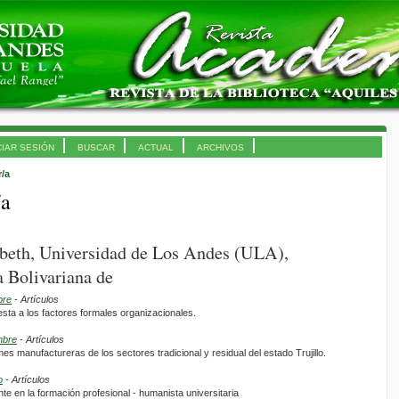
CIAR SESIÓN
BUSCAR
ACTUAL
ARCHIVOS
r/a
/a
abeth, Universidad de Los Andes (ULA),
 Bolivariana de
bre
- Artículos
sta a los factores formales organizacionales.
mbre
- Artículos
es manufactureras de los sectores tradicional y residual del estado Trujillo.
o
- Artículos
nte en la formación profesional - humanista universitaria