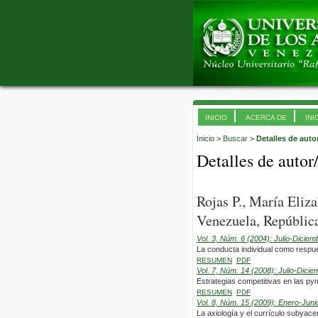
INICIO
ACERCA DE
INI
Inicio
>
Buscar
>
Detalles de auto
Detalles de autor
Rojas P., María Eliz
Venezuela, República
Vol. 3, Núm. 6 (2004): Julio-Diciem
La conducta individual como respue
RESUMEN
PDF
Vol. 7, Núm. 14 (2008): Julio-Dicie
Estrategias competitivas en las pym
RESUMEN
PDF
Vol. 8, Núm. 15 (2009): Enero-Juni
La axiología y el currículo subyace