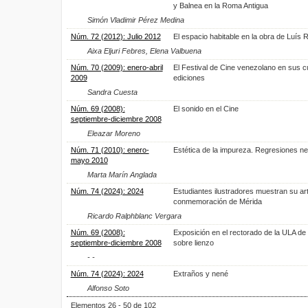
y Balnea en la Roma Antigua
Simón Vladimir Pérez Medina
Núm. 72 (2012): Julio 2012
El espacio habitable en la obra de Luís
Aixa Eljuri Febres, Elena Valbuena
Núm. 70 (2009): enero-abril
El Festival de Cine venezolano en sus c
2009
ediciones
Sandra Cuesta
Núm. 69 (2008):
El sonido en el Cine
septiembre-diciembre 2008
Eleazar Moreno
Núm. 71 (2010): enero-
Estética de la impureza. Regresiones n
mayo 2010
Marta Marín Anglada
Núm. 74 (2024): 2024
Estudiantes ilustradores muestran su ar
conmemoración de Mérida
Ricardo Ralphblanc Vergara
Núm. 69 (2008):
Exposición en el rectorado de la ULA de G
septiembre-diciembre 2008
sobre lienzo
- -
Núm. 74 (2024): 2024
Extraños y nené
Alfonso Soto
Elementos 26 - 50 de 102