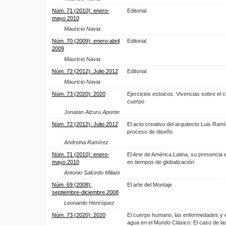
Núm. 71 (2010): enero-
Editorial
mayo 2010
Mauricio Navia
Núm. 70 (2009): enero-abril
Editorial
2009
Mauricio Navia
Núm. 72 (2012): Julio 2012
Editorial
Mauricio Navia
Núm. 73 (2020): 2020
Ejercicios estoicos. Vivencias sobre el c
cuerpo
Jonatan Alzuru Aponte
Núm. 72 (2012): Julio 2012
El acto creativo del arquitecto Luis Ra
proceso de diseño
Andreina Ramírez
Núm. 71 (2010): enero-
El Arte de América Latina, su presencia
mayo 2010
en tiempos de globalización
Antonio Salcedo Miliani
Núm. 69 (2008):
El arte del Montaje
septiembre-diciembre 2008
Leonardo Henríquez
Núm. 73 (2020): 2020
El cuerpo humano, las enfermedades y e
agua en el Mundo Clásico: El caso de l