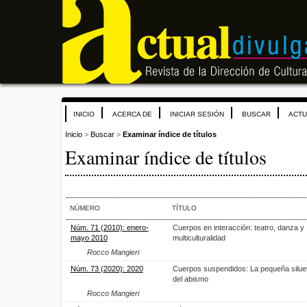
INICIO
ACERCA DE
INICIAR SESIÓN
BUSCAR
ACTU
Inicio
>
Buscar
>
Examinar índice de títulos
Examinar índice de títulos
NÚMERO
TÍTULO
Núm. 71 (2010): enero-
Cuerpos en interacción: teatro, danza y
mayo 2010
multiculturalidad
Rocco Mangieri
Núm. 73 (2020): 2020
Cuerpos suspendidos: La pequeña siluet
del abismo
Rocco Mangieri