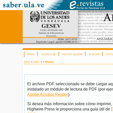
INICIO
ACERCA DE
INICIAR SESIÓN
BUSCAR
ACTU
Inicio
>
Núm. 6
>
Rivera
El archivo PDF seleccionado se debe cargar aqu
instalado un módulo de lectura de PDF (por eje
Adobe Acrobat Reader
).
Si desea más información sobre cómo imprimir, 
Highwire Press le proporciona una guía útil de
P