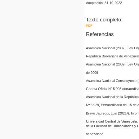
Aceptación: 31-10-2022
Texto completo:
PDF
Referencias
Asamblea Nacional (2007). Ley Orgá
República Bolivariana de Venezuel
Asamblea Nacional (2009). Ley Orgá
de 2009
Asamblea Nacional Constituyente (1
Gaceta Oficial Nº 5.908 extraordin
Asamblea Nacional de la República
Nº 5.929, Extraordinario del 15 de 
Bravo Jáuregui, Luis (2021ª). Info
Universidad Central de Venezuela,
de la Facultad de Humanidades y E
Venezolana.