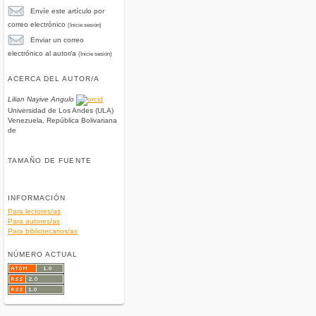
Envíe este artículo por
correo electrónico
(Inicie sesión)
Enviar un correo
electrónico al autor/a
(Inicie sesión)
ACERCA DEL AUTOR/A
Lilian Nayive Angulo
Universidad de Los Andes (ULA)
Venezuela, República Bolivariana
de
TAMAÑO DE FUENTE
INFORMACIÓN
Para lectores/as
Para autores/as
Para bibliotecarios/as
NÚMERO ACTUAL