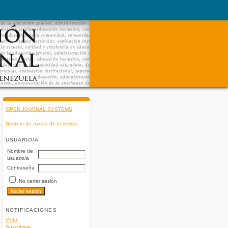
OPEN JOURNAL SYSTEMS
Servicio de ayuda de la revista
USUARIO/A
Nombre de
usuario/a
Contraseña
No cerrar sesión
NOTIFICACIONES
Vista
Suscribirse