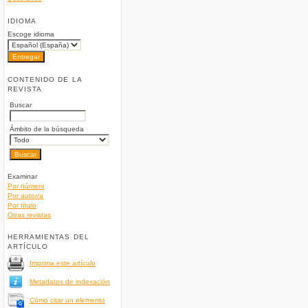
IDIOMA
Escoge idioma
CONTENIDO DE LA
REVISTA
Buscar
Ámbito de la búsqueda
Examinar
Por número
Por autor/a
Por título
Otras revistas
HERRAMIENTAS DEL
ARTÍCULO
Imprima este artículo
Metadatos de indexación
Cómo citar un elemento