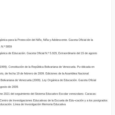
nica para la Protección del Niño, Niña y Adolescente. Gaceta Oficial de la
a N.º 5859
nica de Educación. Gaceta Oficial N.º 5.929, Extraordinario del 15 de agosto
999). Constitución de la República Bolivariana de Venezuela. Pu¬blicada en
ario, de fecha 19 de febrero de 2009. Ediciones de la Asamblea Nacional
 Bolivariana de Venezuela (2009). Ley Orgánica de Educación. Gaceta Oficial
agosto de 2009.
rme 2021 del seguimiento del Sistema Educativo Escolar venezolano. Caracas:
 Centro de Investigaciones Educativas de la Escuela de Edu¬cación y a los postgrados
ducación. Línea de Investigación Memoria Educativa