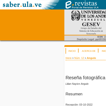
INICIO
ACERCA DE
INI
Inicio
>
Núm. 12
>
Angulo
Reseña fotográfica
Lilian Nayive Angulo
Resumen
Recepción: 03-10-2022