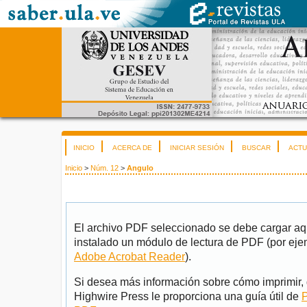
INICIO
ACERCA DE
INICIAR SESIÓN
BUSCAR
ACTU
Inicio
>
Núm. 12
>
Angulo
El archivo PDF seleccionado se debe cargar aqu
instalado un módulo de lectura de PDF (por eje
Adobe Acrobat Reader
).
Si desea más información sobre cómo imprimir, 
Highwire Press le proporciona una guía útil de
P