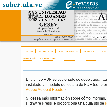
INICIO
ACERCA DE
INICIAR SESIÓN
BUSCAR
ACTU
Inicio
>
Núm. 13
>
Monsalve
El archivo PDF seleccionado se debe cargar aqu
instalado un módulo de lectura de PDF (por eje
Adobe Acrobat Reader
).
Si desea más información sobre cómo imprimir, 
Highwire Press le proporciona una guía útil de
P