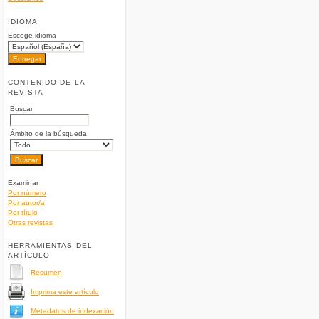
IDIOMA
Escoge idioma
CONTENIDO DE LA
REVISTA
Buscar
Ámbito de la búsqueda
Examinar
Por número
Por autor/a
Por título
Otras revistas
HERRAMIENTAS DEL
ARTÍCULO
Resumen
Imprima este artículo
Metadatos de indexación