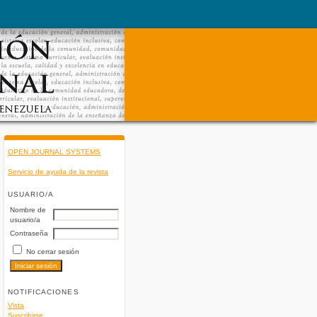
OPEN JOURNAL SYSTEMS
Servicio de ayuda de la revista
USUARIO/A
Nombre de
usuario/a
Contraseña
No cerrar sesión
NOTIFICACIONES
Vista
Suscribirse