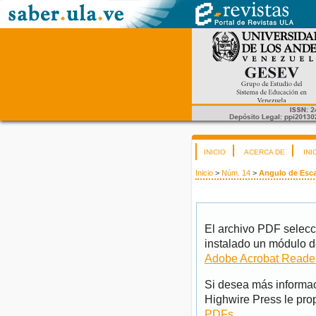
INICIO
ACERCA DE
INI
Inicio
>
Núm. 14
>
Angulo de Esca
El archivo PDF selecc
instalado un módulo d
Adobe Acrobat Reade
Si desea más informac
Highwire Press le pro
PDFs
.