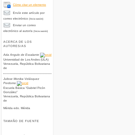
Cómo citar un elemento
Envíe este artículo por
correo electrónico
(Inicie sesión)
Enviar un correo
electrónico al autor/a
(Inicie sesión)
ACERCA DE LOS
AUTORES/AS
Ada Angulo de Escalante
Universidad de Los Andes (ULA)
Venezuela, República Bolivariana
de
Julisse Monika Velásquez
Perdomo
Escuela Básica “Gabriel Picón
González”
Venezuela, República Bolivariana
de
Mérida edo. Mérida
TAMAÑO DE FUENTE