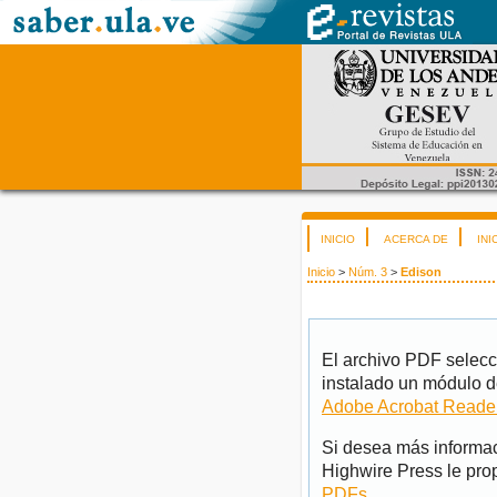
INICIO
ACERCA DE
INI
Inicio
>
Núm. 3
>
Edison
El archivo PDF selecc
instalado un módulo d
Adobe Acrobat Reade
Si desea más informac
Highwire Press le pro
PDFs
.