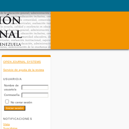
OPEN JOURNAL SYSTEMS
Servicio de ayuda de la revista
USUARIO/A
Nombre de
usuario/a
Contraseña
No cerrar sesión
NOTIFICACIONES
Vista
Suscribirse