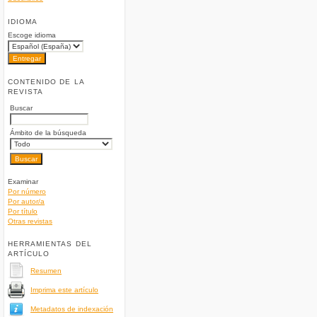
IDIOMA
Escoge idioma
CONTENIDO DE LA
REVISTA
Buscar
Ámbito de la búsqueda
Examinar
Por número
Por autor/a
Por título
Otras revistas
HERRAMIENTAS DEL
ARTÍCULO
Resumen
Imprima este artículo
Metadatos de indexación