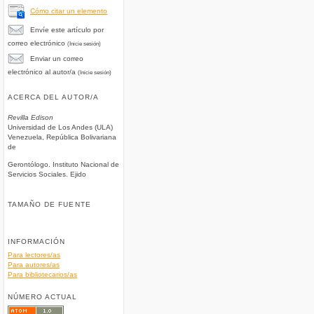
Cómo citar un elemento
Envíe este artículo por
correo electrónico
(Inicie sesión)
Enviar un correo
electrónico al autor/a
(Inicie sesión)
ACERCA DEL AUTOR/A
Revilla Edison
Universidad de Los Andes (ULA)
Venezuela, República Bolivariana
de
Gerontólogo. Instituto Nacional de
Servicios Sociales. Ejido
TAMAÑO DE FUENTE
INFORMACIÓN
Para lectores/as
Para autores/as
Para bibliotecarios/as
NÚMERO ACTUAL