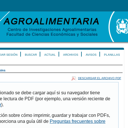
CIAR SESIÓN
BUSCAR
ACTUAL
ARCHIVOS
AVISOS
PLANILLAS
kins
DESCARGAR EL ARCHIVO PDF
ionado se debe cargar aquí si su navegador tiene
e lectura de PDF (por ejemplo, una versión reciente de
r
).
ión sobre cómo imprimir, guardar y trabajar con PDFs,
porciona una guía útil de
Preguntas frecuentes sobre