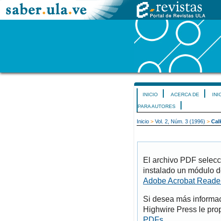
INICIO
ACERCA DE
INI
PARA AUTORES
Inicio
>
Vol. 2, Núm. 3 (1996)
>
Cal
El archivo PDF selecc
instalado un módulo d
Adobe Acrobat Reade
Si desea más informac
Highwire Press le pro
PDFs
.