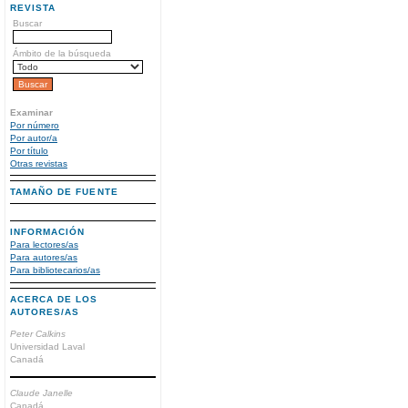
REVISTA
Buscar
Ámbito de la búsqueda
Examinar
Por número
Por autor/a
Por título
Otras revistas
TAMAÑO DE FUENTE
INFORMACIÓN
Para lectores/as
Para autores/as
Para bibliotecarios/as
ACERCA DE LOS
AUTORES/AS
Peter Calkins
Universidad Laval
Canadá
Claude Janelle
Canadá