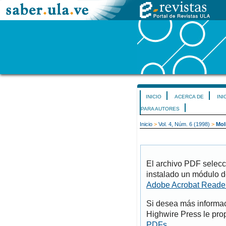
INICIO
ACERCA DE
INI
PARA AUTORES
Inicio
>
Vol. 4, Núm. 6 (1998)
>
Mol
El archivo PDF selecc
instalado un módulo d
Adobe Acrobat Reade
Si desea más informac
Highwire Press le pro
PDFs
.