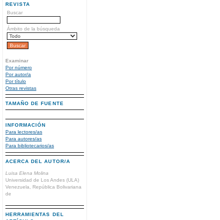
REVISTA
Buscar
Ámbito de la búsqueda
Examinar
Por número
Por autor/a
Por título
Otras revistas
TAMAÑO DE FUENTE
INFORMACIÓN
Para lectores/as
Para autores/as
Para bibliotecarios/as
ACERCA DEL AUTOR/A
Luisa Elena Molina
Universidad de Los Andes (ULA)
Venezuela, República Bolivariana
de
HERRAMIENTAS DEL