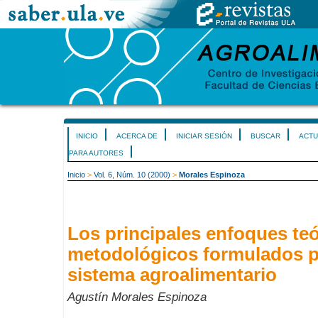
INICIO
ACERCA DE
INICIAR SESIÓN
BUSCAR
ACTU
PARA AUTORES
Inicio
>
Vol. 6, Núm. 10 (2000)
>
Morales Espinoza
Los principales enfoques teó
metodológicos formulados pa
sistema agroalimentario
Agustín Morales Espinoza