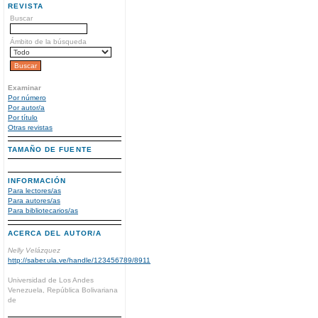
REVISTA
Buscar
Ámbito de la búsqueda
Examinar
Por número
Por autor/a
Por título
Otras revistas
TAMAÑO DE FUENTE
INFORMACIÓN
Para lectores/as
Para autores/as
Para bibliotecarios/as
ACERCA DEL AUTOR/A
Nelly Velázquez
http://saber.ula.ve/handle/123456789/8911
Universidad de Los Andes
Venezuela, República Bolivariana
de