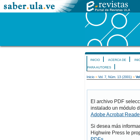
INICIO
ACERCA DE
INI
PARA AUTORES
Inicio
>
Vol. 7, Núm. 13 (2001)
>
Ve
El archivo PDF selecc
instalado un módulo d
Adobe Acrobat Reade
Si desea más informac
Highwire Press le pro
PDFs
.