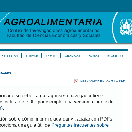
CIAR SESIÓN
BUSCAR
ACTUAL
ARCHIVOS
AVISOS
PLANILLAS
lázquez
DESCARGAR EL ARCHIVO PDF
ionado se debe cargar aquí si su navegador tiene
e lectura de PDF (por ejemplo, una versión reciente de
r
).
ión sobre cómo imprimir, guardar y trabajar con PDFs,
porciona una guía útil de
Preguntas frecuentes sobre