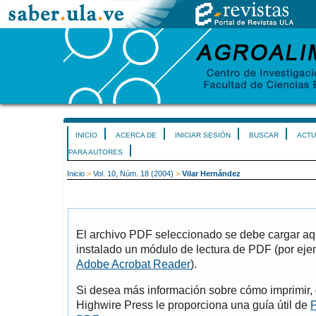
INICIO
ACERCA DE
INICIAR SESIÓN
BUSCAR
ACTU
PARA AUTORES
Inicio
>
Vol. 10, Núm. 18 (2004)
>
Vilar Hernández
El archivo PDF seleccionado se debe cargar aqu
instalado un módulo de lectura de PDF (por eje
Adobe Acrobat Reader
).
Si desea más información sobre cómo imprimir, 
Highwire Press le proporciona una guía útil de
P