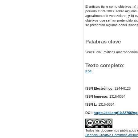
El artículo tiene como objetivos: a
período 1999-2003, sobre algunas d
agroalimentario venezolano; y b) ev
objetivos que se han pretendido al
se presentan algunas conclusiones 
Palabras clave
Venezuela; Políticas macroeconómic
Texto completo:
PDF
ISSN Electrónico:
2244-8128
ISSN Impreso:
1316-0354
ISSN L:
1316-0354
DOI:
https://doi.org/10.53766/Ag
Todos los documentos publicados en
Licencia Creative Commons Atribuci