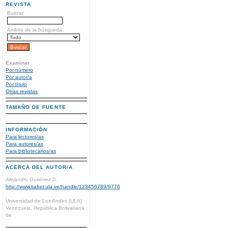
REVISTA
Buscar
Ámbito de la búsqueda
Examinar
Por número
Por autor/a
Por título
Otras revistas
TAMAÑO DE FUENTE
INFORMACIÓN
Para lectores/as
Para autores/as
Para bibliotecarios/as
ACERCA DEL AUTOR/A
Alejandro Gutiérrez S.
http://www.saber.ula.ve/handle/123456789/9776
Universidad de Los Andes (ULA)
Venezuela, República Bolivariana
de