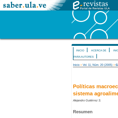
INICIO
ACERCA DE
INI
PARA AUTORES
Inicio
>
Vol. 11, Núm. 20 (2005)
>
G
Políticas macroec
sistema agroalime
Alejandro Gutiérrez S.
Resumen