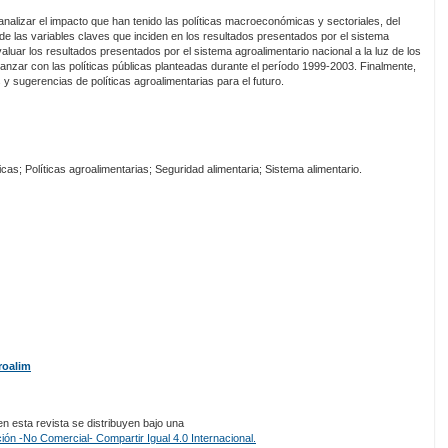
) analizar el impacto que han tenido las políticas macroeconómicas y sectoriales, del
e las variables claves que inciden en los resultados presentados por el sistema
aluar los resultados presentados por el sistema agroalimentario nacional a la luz de los
canzar con las políticas públicas planteadas durante el período 1999-2003. Finalmente,
y sugerencias de políticas agroalimentarias para el futuro.
as; Políticas agroalimentarias; Seguridad alimentaria; Sistema alimentario.
roalim
 esta revista se distribuyen bajo una
ón -No Comercial- Compartir Igual 4.0 Internacional.