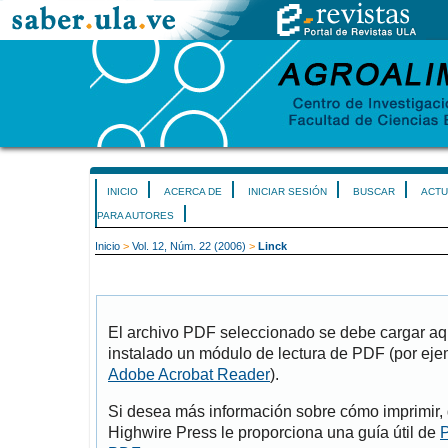
INICIO
ACERCA DE
INICIAR SESIÓN
BUSCAR
ACTU
PARA AUTORES
Inicio
>
Vol. 12, Núm. 22 (2006)
>
Linck
El archivo PDF seleccionado se debe cargar aqu
instalado un módulo de lectura de PDF (por eje
Adobe Acrobat Reader
).
Si desea más información sobre cómo imprimir, 
Highwire Press le proporciona una guía útil de
P