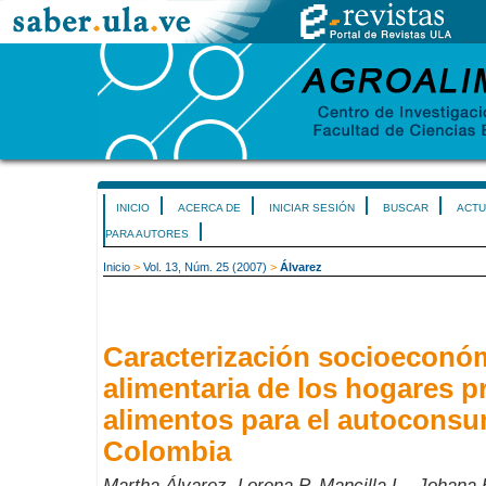
INICIO
ACERCA DE
INICIAR SESIÓN
BUSCAR
ACTU
PARA AUTORES
Inicio
>
Vol. 13, Núm. 25 (2007)
>
Álvarez
Caracterización socioeconó
alimentaria de los hogares 
alimentos para el autoconsu
Colombia
Martha Álvarez, Lorena P. Mancilla L., Johana 