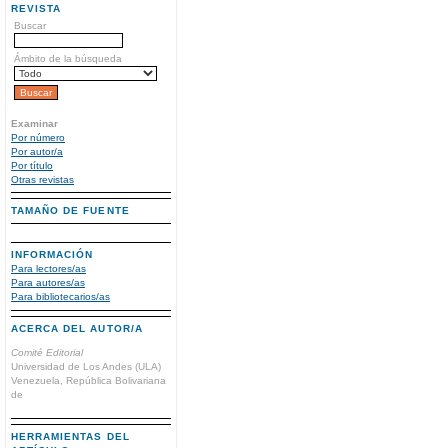
REVISTA
Buscar
Ámbito de la búsqueda
Examinar
Por número
Por autor/a
Por título
Otras revistas
TAMAÑO DE FUENTE
INFORMACIÓN
Para lectores/as
Para autores/as
Para bibliotecarios/as
ACERCA DEL AUTOR/A
Comité Editorial
Universidad de Los Andes (ULA)
Venezuela, República Bolivariana
de
HERRAMIENTAS DEL