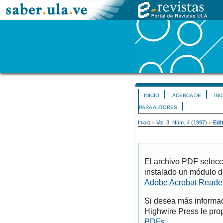
INICIO
ACERCA DE
INI
PARA AUTORES
Inicio
>
Vol. 3, Núm. 4 (1997)
>
Edit
El archivo PDF selecc
instalado un módulo d
Adobe Acrobat Reade
Si desea más informac
Highwire Press le pro
PDFs
.