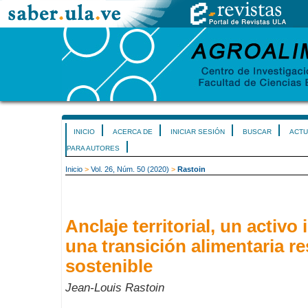
INICIO
ACERCA DE
INICIAR SESIÓN
BUSCAR
ACTU
PARA AUTORES
Inicio
>
Vol. 26, Núm. 50 (2020)
>
Rastoin
Anclaje territorial, un activo
una transición alimentaria r
sostenible
Jean-Louis Rastoin